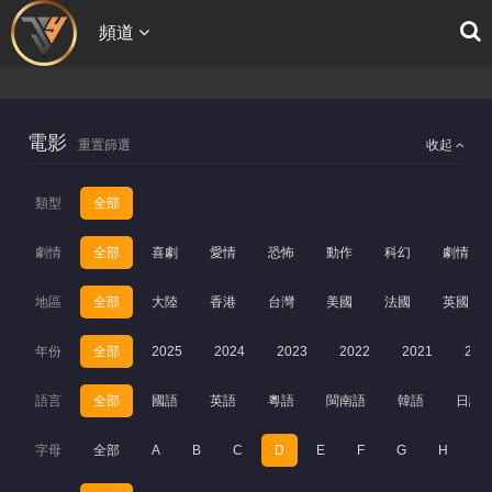
頻道
電影
重置篩選
收起
類型
全部
劇情
全部
喜劇
愛情
恐怖
動作
科幻
劇情
地區
全部
大陸
香港
台灣
美國
法國
英國
年份
全部
2025
2024
2023
2022
2021
202
語言
全部
國語
英語
粵語
閩南語
韓語
日語
字母
全部
A
B
C
D
E
F
G
H
I