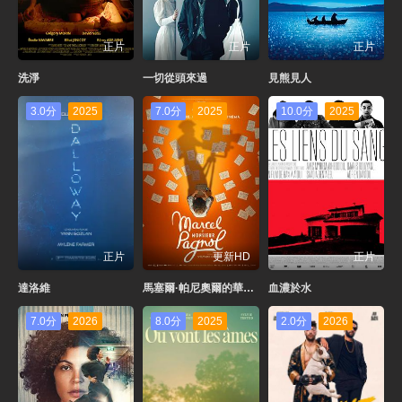
正片
正片
正片
洗淨
一切從頭來過
見熊見人
3.0分
2025
7.0分
2025
10.0分
2025
正片
更新HD
正片
達洛維
馬塞爾·帕尼奧爾的華麗人生
血濃於水
7.0分
2026
8.0分
2025
2.0分
2026