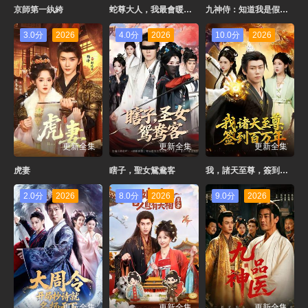
京師第一紈絝
蛇尊大人，我最會暖手了
九神侍：知道我是假內侍，女帝後悔死了
3.0分
2026
4.0分
2026
10.0分
2026
更新全集
更新全集
更新全集
虎妻
瞎子，聖女鴛鴦客
我，諸天至尊，簽到百萬年
2.0分
2026
8.0分
2026
9.0分
2026
更新全集
更新全集
更新全集