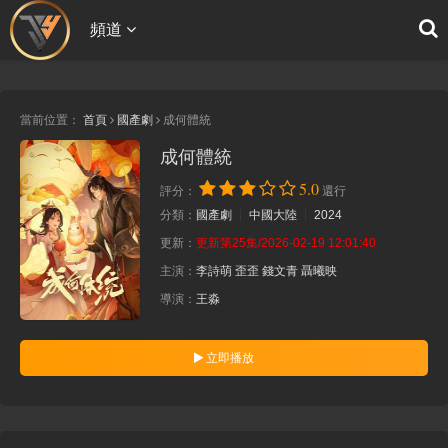
頻道
當前位置：
首頁
國產劇
成何體統
成何體統
5.0
評分：
還行
分類：
國產劇
中國大陸
2024
更新：
更新第25集/2026-02-19 12:01:40
主演：
李詩萌
歪歪
錢文青
聶曦映
導演：
王淼
立即播放