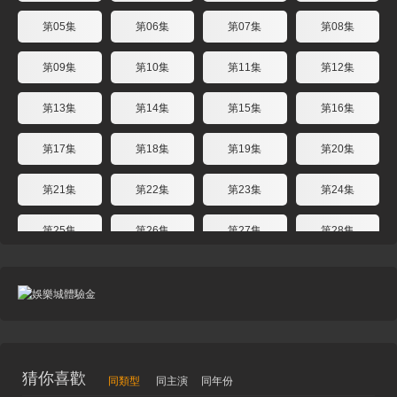
第05集
第06集
第07集
第08集
第09集
第10集
第11集
第12集
第13集
第14集
第15集
第16集
第17集
第18集
第19集
第20集
第21集
第22集
第23集
第24集
第25集
第26集
第27集
第28集
第29集
第30集
第31集
第32集
猜你喜歡
同類型
同主演
同年份