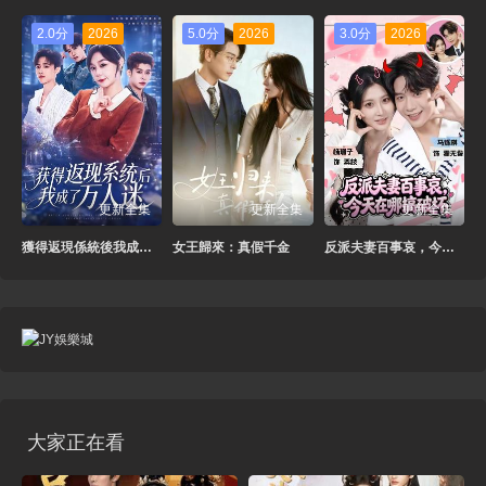
2.0分
2026
5.0分
2026
3.0分
2026
更新全集
更新全集
更新全集
獲得返現係統後我成了萬人迷
女王歸來：真假千金
反派夫妻百事哀，今天在哪搞破壞
大家正在看