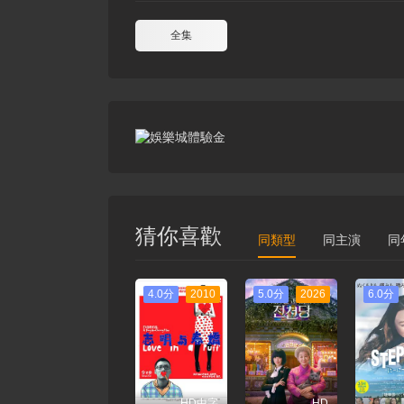
全集
猜你喜歡
同類型
同主演
同
4.0分
2010
5.0分
2026
6.0分
HD中字
HD