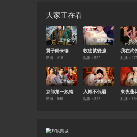
大家正在看
更新全集
更新全集
質子歸來慘遭萬人嫌
收徒就變強：我成了修真界至尊
點播：416
點播：592
點播：47
更新全集
更新全集
京師第一紈絝
入帳不低眉
東夜蓮
點播：949
點播：343
點播：76