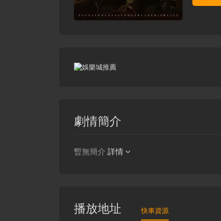
劇情簡介
暫無簡介
詳情
播放地址
快車資源