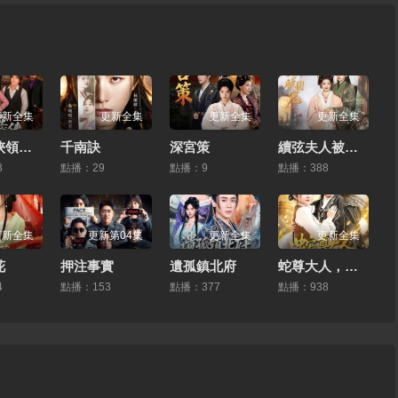
更新全集
更新全集
更新全集
更新全集
我在武俠領補貼
千南訣
深宮策
續弦夫人被團寵
3
點播：29
點播：9
點播：388
更新全集
更新第04集
更新全集
更新全集
花
押注事實
遺孤鎮北府
蛇尊大人，我最會暖手了
4
點播：153
點播：377
點播：938