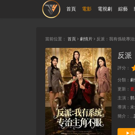
首頁
電影
電視劇
綜藝
當前位置：
首頁
劇情片
反派：我有係統專治
反派
評分：
分類：
劇
更新：
更
主演：
郭
導演：
未
簡介：
...
立