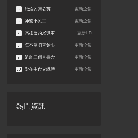
漂泊的蒲公英
更新全集
5
神醫小民工
更新全集
6
高雄發的尾班車
更新HD
7
悔不當初空餘恨
更新全集
8
還剩三個月壽命，
更新全集
9
愛在生命交織時
更新全集
10
熱門資訊