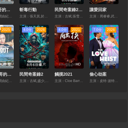
出走哥哥的彼界
斬毒行動
民間奇案錄2026
讓愛回家
主演：仲間由紀惠,Soul,又吉伶音,伊波れいり,鬆田流花,津波竜鬥,內田樹,盧禮歐,玉城敦子,城間やよい,津嘉山正種,寺辻健一郎
主演：張天其,於榮光,程鎮,張冬,張寧江,薑超,石兆琪,紀海星,邵峰,縱昕芸,趙雷棋,池程,楊恒,左騰雲,薑藝聲,張瑞雪,琪格,雷景鑠,黃信綱,胡笑源,賈紫倩,孫禕彤,董軒妤,王依寧
主演：古斌,張雪菡,盛少
主演：周睿睿,武海發
2025
4.0分
2026
4.0分
2021
7.0分
2026
HD中字
正片
HD
更新HD
出走 哥哥的彼界
民間奇案錄2
觸摸2021
偷心劫案
主演：仲間由紀惠,Soul,又吉伶音,伊波れいり,鬆田流花,津波竜鬥,內田樹,盧禮歐,玉城敦子,城間やよい,津嘉山正種,寺辻健一郎
主演：古斌,盛少,張雪菡
主演：Cloe Barretto,Jason Abalos,Marco Gómez,錢達·羅梅羅,Christine Bermas,Jim Pebanco,Jess Evardone,Quinn Carrillo,Karl Aquino,Angelica Cervantes,Lotlot De Leon
主演：皮特·波特,琳德西·馮塞卡,米歇爾·布雷津斯基,傑森·特朗布萊,林賽·加文,Jason·Nash,Andrea·Stefanci