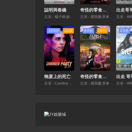
誌明與春嬌
奇怪的零食店錢天堂
主演：楊千嬅,餘文樂,黃德斌,陳逸寧,穀祖琳,司徒慧焯,穀德昭,張達明,方皓玟,林兆霞,關逸基,林耀聲,繆非臨,辛格·哈提汗·比托,陸詩韻,徐天佑,鄒凱光,王宗堯,朱慧敏,劉偉恒,筱靖,駱應鈞
主演：羅美蘭,李來
10.0分
2026
8.0分
2026
2.0分
正片
正片
晚宴上的死亡
奇怪的零食店 錢天堂
主演：Candice Lidstone,卡梅倫·布羅德,馬克·戴,Eden Broda
主演：羅美蘭,李來