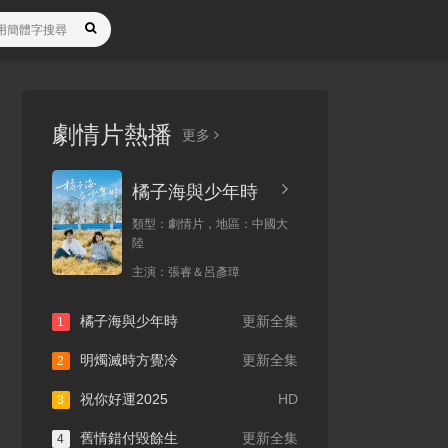
劇情片熱播
更多
橘子海與少年時
類型：
劇情片，
地區：
中國大
陸
主演：
張睿＆呂彥璋
橘子海與少年時
更新全集
1
明燭滅時方覺冷
更新全集
2
祝你好運2025
HD
3
舊情錯付毀餘生
更新全集
4