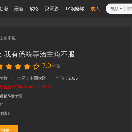
動漫
最新
攻略
說電影
JY娛樂城
成人
視頻
主角不服
：我有係統專治主角不服
7.0
推薦
情片
地區：
中國大陸
年份：
2025
新全集/2026-06-06 12:00:22
岩鬆&楊子愉
知
詳情
即播放